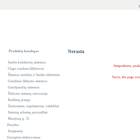
Nerasta
Produktų katalogas
Saulės kolektorių sistemos
Atsiprašome, pusla
Clage vandens šildytuvai
Šilumos siurbliai ir Saulės elektrinės
Sorry, the page yo
Grindinio šildymo sistemos
Grindjuosčių sistemos
Šildymo sistemų renovacija
Katilinių įranga
Termostatai, reguliatoriai, valdikliai
Sistemų schemų pavyzdžiai
Marijonų g. 31
Parodos
Straipsniai
Energinis efektyvumas