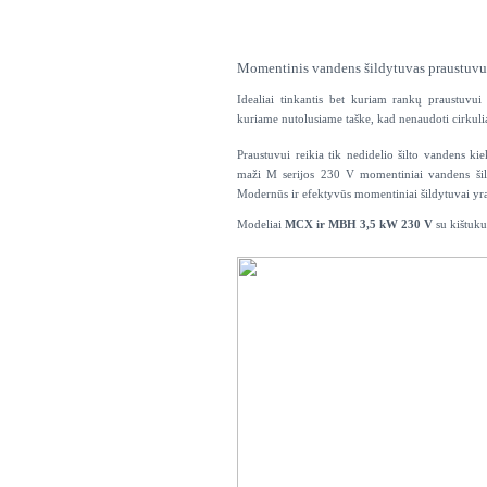
Momentinis vandens šildytuvas praustuv
Idealiai tinkantis bet kuriam rankų praustuvui s
kuriame nutolusiame taške, kad nenaudoti cirkuliac
Praustuvui reikia tik nedidelio šilto vandens 
maži M serijos 230 V momentiniai vandens šild
Modernūs ir efektyvūs momentiniai šildytuvai yra
Modeliai
MCX ir MBH 3,5 kW 230 V
su kištuku