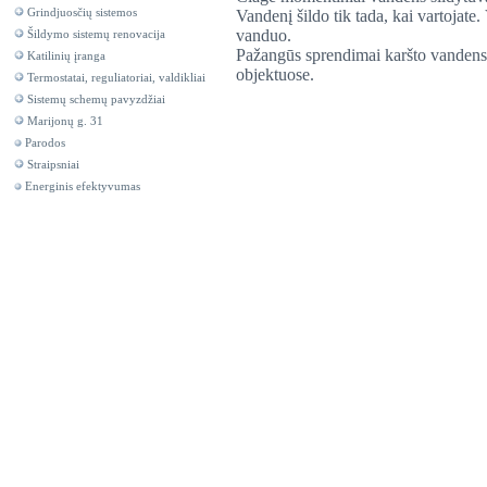
Grindjuosčių sistemos
Vandenį šildo tik tada, kai vartojate.
vanduo.
Šildymo sistemų renovacija
Pažangūs sprendimai karšto vandens
Katilinių įranga
objektuose.
Termostatai, reguliatoriai, valdikliai
Sistemų schemų pavyzdžiai
Marijonų g. 31
Parodos
Straipsniai
Energinis efektyvumas