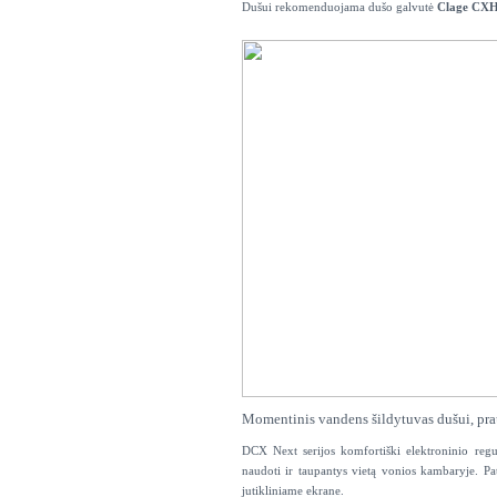
Dušui rekomenduojama dušo galvutė
Clage CX
Momentinis vandens šildytuvas dušui, prau
DCX Next serijos komfortiški elektroninio regu
naudoti ir taupantys vietą vonios kambaryje. P
jutikliniame ekrane.