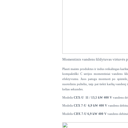
Momentinis vandens šildytuvas virtuvės p
Plauti maisto produktus ir indus reikalingas karšta
kompaktiški C serijos momentiniai vandens šil
efektyvumu. Juos patogu montuoti po spintele, 
nuotoliniu pulteliu, taip pat tiekti karštą vandenį
kelias sekundes.
Modelis
CEX-U 11 / 13,5 kW 400 V
vandens de
Modelis
CEX 7-U 6,9 kW 400 V
vandens
Modelis
CDX 7-U 6,9 kW 400 V
vandens debitui