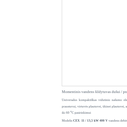
Momentinis vandens šildytuvas dušui / pr
Universalus kompaktiškas vidutinio našumo el
praustuvui, virtuvės plautuvei, ūkinei plautuve
o
iki 60
C pasirinkimui
Modelis
CEX 11 / 13,5 kW 400 V
vandens debitu