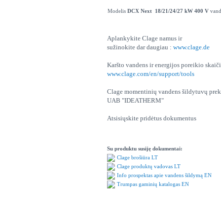
Modelis
DCX Next 18/21/24/27 kW 400 V
vande
Aplankykite Clage namus ir
sužinokite dar daugiau :
www.clage.de
Karšto vandens ir energijos poreikio skaiči
www.clage.com/en/support/tools
Clage momentinių vandens šildytuvų preky
UAB "IDEATHERM"
Atsisiųskite pridėtus dokumentus
Su produktu susiję dokumentai:
Clage brošiūra LT
Clage produktų vadovas LT
Info prospektas apie vandens šildymą EN
Trumpas gaminių katalogas EN