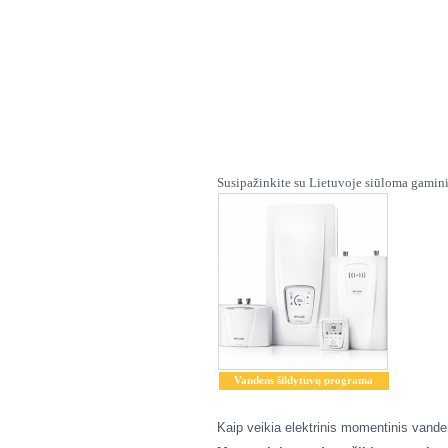
Susipažinkite su Lietuvoje siūloma gamin
Vandens šildytuvų programa
Kaip veikia elektrinis momentinis vand